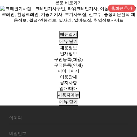
본문 바로가기
홈화면추가
메뉴열기
메뉴
닫기
채용정보
인재정보
구인등록(채용)
구직등록(인재)
마이페이지
이용안내
공지사항
임대/매매
사용자메뉴
메뉴
닫기
회
원
로
그