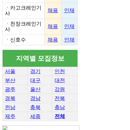
ㆍ
카고크레인기
채용
인재
사
ㆍ
천장크레인기
채용
인재
사
ㆍ
신호수
채용
인재
지역별 모집정보
서울
경기
인천
부산
대구
대전
광주
울산
강원
경북
경남
전북
전남
충북
충남
제주
세종
전체