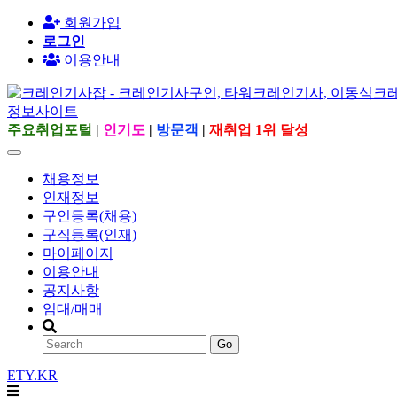
회원가입
로그인
이용안내
주요취업포털
|
인기도
|
방문객
|
재취업 1위 달성
채용정보
인재정보
구인등록(채용)
구직등록(인재)
마이페이지
이용안내
공지사항
임대/매매
Go
ETY.KR