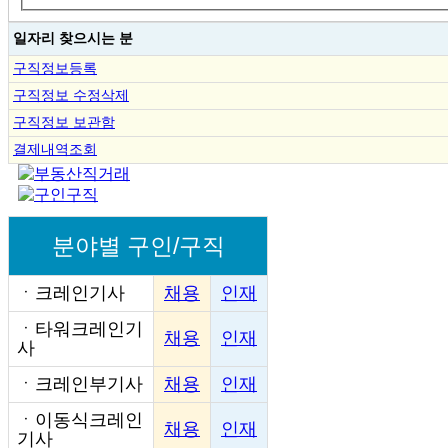
일자리 찾으시는 분
구직정보등록
구직정보 수정삭제
구직정보 보관함
결제내역조회
분야별 구인/구직
ㆍ
크레인기사
채용
인재
ㆍ
타워크레인기
채용
인재
사
ㆍ
크레인부기사
채용
인재
ㆍ
이동식크레인
채용
인재
기사