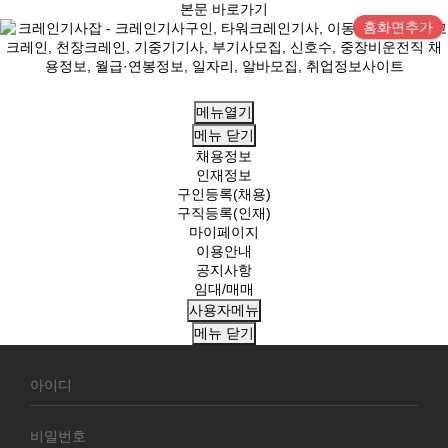
본문 바로가기
홈화면추가
메뉴열기
메뉴
닫기
채용정보
인재정보
구인등록(채용)
구직등록(인재)
마이페이지
이용안내
공지사항
임대/매매
사용자메뉴
메뉴
닫기
회
원
로
그