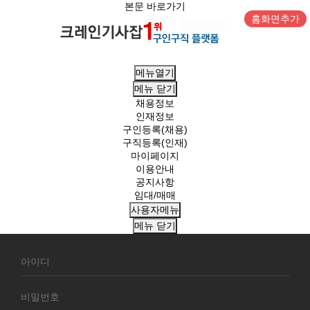
본문 바로가기
홈화면추가
메뉴열기
메뉴
닫기
채용정보
인재정보
구인등록(채용)
구직등록(인재)
마이페이지
이용안내
공지사항
임대/매매
사용자메뉴
메뉴
닫기
회
원
로
그
인