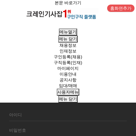
본문 바로가기
홈화면추가
메뉴열기
메뉴
닫기
채용정보
인재정보
구인등록(채용)
구직등록(인재)
마이페이지
이용안내
공지사항
임대/매매
사용자메뉴
메뉴
닫기
회
원
로
그
인