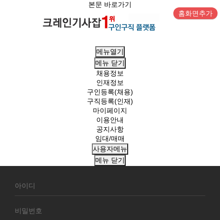
본문 바로가기
홈화면추가
메뉴열기
메뉴
닫기
채용정보
인재정보
구인등록(채용)
구직등록(인재)
마이페이지
이용안내
공지사항
임대/매매
사용자메뉴
메뉴
닫기
회
원
로
그
인